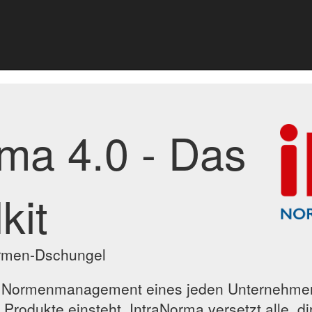
ma 4.0 - Das
kit
ormen-Dschungel
as Normenmanagement eines jeden Unternehmen
Produkte einsteht. IntraNorma versetzt alle, dir